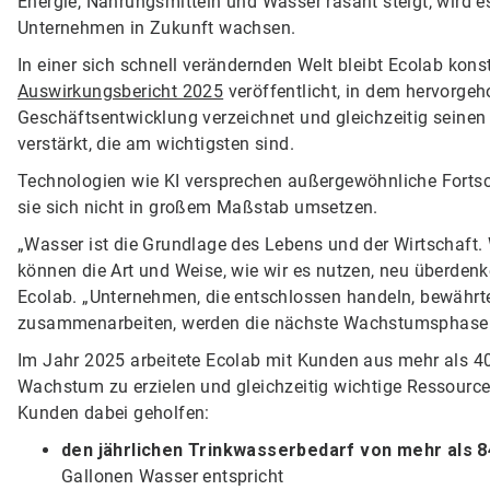
Energie, Nahrungsmitteln und Wasser rasant steigt, wird e
Unternehmen in Zukunft wachsen.
In einer sich schnell verändernden Welt bleibt Ecolab ko
Auswirkungsbericht 2025
veröffentlicht, in dem hervorgeh
Geschäftsentwicklung verzeichnet und gleichzeitig seine
verstärkt, die am wichtigsten sind.
Technologien wie KI versprechen außergewöhnliche Fortsc
sie sich nicht in großem Maßstab umsetzen.
„Wasser ist die Grundlage des Lebens und der Wirtschaft.
können die Art und Weise, wie wir es nutzen, neu überden
Ecolab. „Unternehmen, die entschlossen handeln, bewährt
zusammenarbeiten, werden die nächste Wachstumsphase 
Im Jahr 2025 arbeitete Ecolab mit Kunden aus mehr als
Wachstum zu erzielen und gleichzeitig wichtige Ressourc
Kunden dabei geholfen:
den jährlichen Trinkwasserbedarf von mehr als
8
Gallonen Wasser entspricht