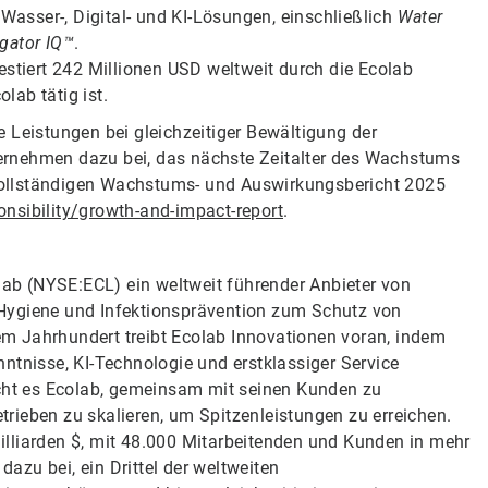
Wasser-, Digital- und KI-Lösungen, einschließlich
Water
gator IQ™
.
estiert 242 Millionen USD weltweit durch die Ecolab
lab tätig ist.
 Leistungen bei gleichzeitiger Bewältigung der
ernehmen dazu bei, das nächste Zeitalter des Wachstums
n vollständigen Wachstums- und Auswirkungsbericht 2025
nsibility/growth-and-impact-report
.
olab (NYSE:ECL) ein weltweit führender Anbieter von
Hygiene und Infektionsprävention zum Schutz von
m Jahrhundert treibt Ecolab Innovationen voran, indem
ntnisse, KI-Technologie und erstklassiger Service
icht es Ecolab, gemeinsam mit seinen Kunden zu
etrieben zu skalieren, um Spitzenleistungen zu erreichen.
lliarden $, mit 48.000 Mitarbeitenden und Kunden in mehr
zu bei, ein Drittel der weltweiten