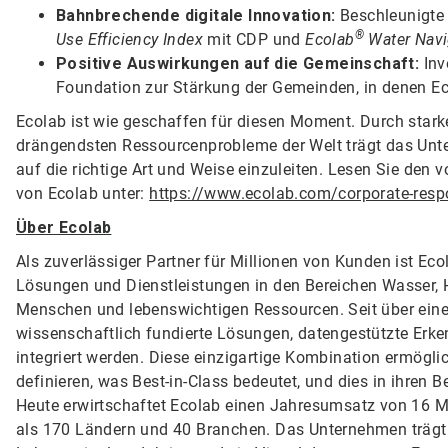
Bahnbrechende digitale Innovation:
Beschleunigte 
®
Use Efficiency Index
mit CDP und
Ecolab
Water Navi
Positive Auswirkungen auf die Gemeinschaft:
Inv
Foundation zur Stärkung der Gemeinden, in denen Eco
Ecolab ist wie geschaffen für diesen Moment. Durch starke
drängendsten Ressourcenprobleme der Welt trägt das Unt
auf die richtige Art und Weise einzuleiten. Lesen Sie de
von Ecolab unter:
https://www.ecolab.com/corporate-respo
Über Ecolab
Als zuverlässiger Partner für Millionen von Kunden ist Ec
Lösungen und Dienstleistungen in den Bereichen Wasser, 
Menschen und lebenswichtigen Ressourcen. Seit über eine
wissenschaftlich fundierte Lösungen, datengestützte Erken
integriert werden. Diese einzigartige Kombination ermögl
definieren, was Best-in-Class bedeutet, und dies in ihren B
Heute erwirtschaftet Ecolab einen Jahresumsatz von 16 Mi
als 170 Ländern und 40 Branchen. Das Unternehmen trägt da