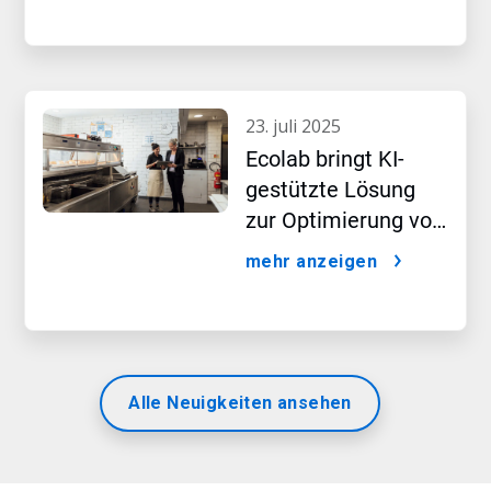
23. juli 2025
Ecolab bringt KI-
gestützte Lösung
zur Optimierung von
Restaurantbetrieben
mehr anzeigen
und zur Steigerung
der
Gästezufriedenheit
auf den Markt
Alle Neuigkeiten ansehen