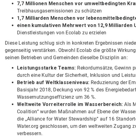
7,7 Millionen Menschen vor umweltbedingten Kr
Treibhausgasemissionen zu schützen
1,7 Milliarden Menschen vor lebensmittelbedingt
einen kumulativen Mehrwert von 12,9 Milliarden
Dienstleistungen von Ecolab zu erzielen
Diese Leistung schlug sich in konkreten Ergebnissen niede
gegenseitig verstärken. Obwohl Ecolab die größte Wirkung
seinen Betrieben und Gemeinden dieselbe Disziplin an:
Leistungsstarke Teams:
Rekordumsätze, Gewinn pr
durch eine Kultur der Sicherheit, Inklusion und Leistu
Betrieb auf Weltklasseniveau:
Reduzierung der Em
Basisjahr 2018, Deckung von 92 % des Energiebedarf
Wassernutzungseffizienz um 36 %.
Weltweite Vorreiterrolle im Wasserbereich:
Als M
Coalition“ wurden Maßnahmen auf Ebene der Wasserei
die „Alliance for Water Stewardship“ auf 16 Standor
Water.org geschlossen, um den weltweiten Zugang z
verbessern.