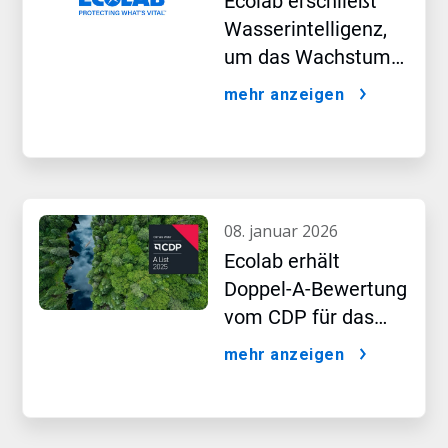
Ecolab erschließt
Wasserintelligenz,
um das Wachstum
im KI-Zeitalter
mehr anzeigen
voranzutreiben
08. januar 2026
Ecolab erhält
Doppel-A-Bewertung
vom CDP für das
Führungsteam in
mehr anzeigen
den Bereichen
Wasser- und Klima-
Leistung