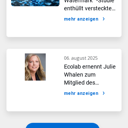
Watermark™-Studie
enthüllt versteckte
Auswirkungen
mehr anzeigen
künstlicher
Intelligenz
06. august 2025
Ecolab ernennt Julie
Whalen zum
Mitglied des
Vorstands
mehr anzeigen