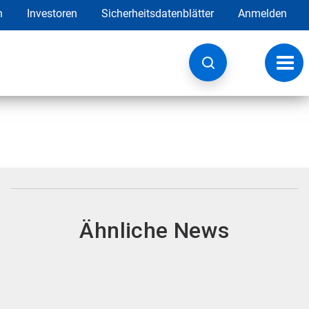
h
Investoren
Sicherheitsdatenblätter
Anmelden
Navig
umsc
Ähnliche News