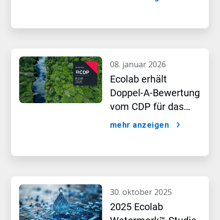
voranzutreiben
08. januar 2026
Ecolab erhält
Doppel-A-Bewertung
vom CDP für das
Führungsteam in
mehr anzeigen
den Bereichen
Wasser- und Klima-
Leistung
30. oktober 2025
2025 Ecolab