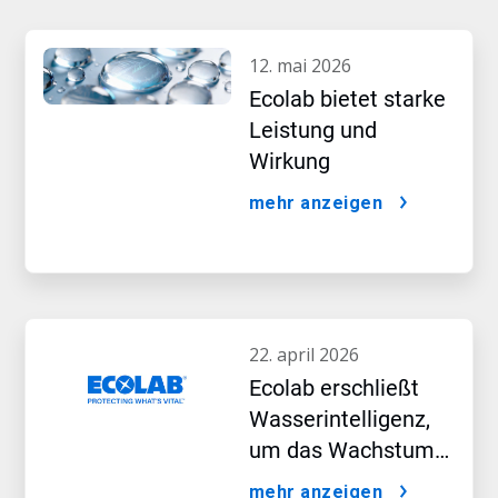
12. mai 2026
Ecolab bietet starke
Leistung und
Wirkung
mehr anzeigen
22. april 2026
Ecolab erschließt
Wasserintelligenz,
um das Wachstum
im KI-Zeitalter
mehr anzeigen