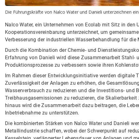
Die Führungskräfte von Nalco Water und Danieli unterzeichnen ei
Nalco Water, ein Unternehmen von Ecolab mit Sitz in den 
Kooperationsvereinbarung unterzeichnet, um gemeinsame
Verbesserung der industriellen Wasserbehandlung für die 
Durch die Kombination der Chemie- und Dienstleistungsk
Erfahrung von Danieli wird diese Zusammenarbeit Stahl- un
Produktionsprozesse zu verbessern sowie ihren Kohlensto
Im Rahmen dieser Entwicklungsinitiative werden digitale 
Zuverlässigkeit der Anlagen zu erhöhen, die Gesamtlösu
Wasserverbrauch zu reduzieren und die Investitions- und B
Treibhausgasemissionen zu reduzieren, die Skalierbarkei
hinaus wird die Zusammenarbeit dazu beitragen, die Leben
Inbetriebnahme zu unterstützen.​​​​​​​
Die kombinierten Stärken von Nalco Water und Danieli wer
Metallindustrie schaffen, wobei der Schwerpunkt auf redu
Kesselstein, verlängerter Lebensdauer von Anlagen und meh