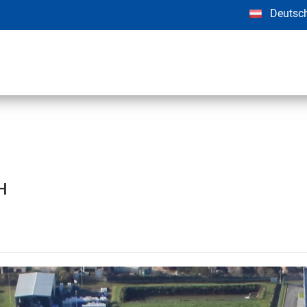
Deutsc
H