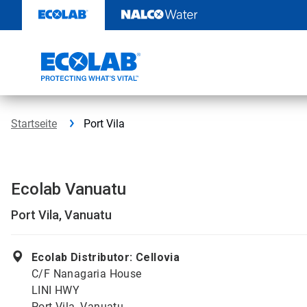
Weiter
zum
Inhalt
Startseite
Port Vila
Ecolab Vanuatu
Port Vila, Vanuatu
Ecolab Distributor: Cellovia
C/F Nanagaria House
LINI HWY
Port Vila, Vanuatu