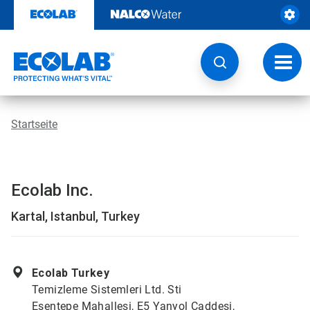
Weiter
zum
Inhalt
Navig
umsch
Startseite
Ecolab Inc.
Kartal, Istanbul, Turkey
Ecolab Turkey
Temizleme Sistemleri Ltd. Sti
Esentepe Mahallesi, E5 Yanyol Caddesi,