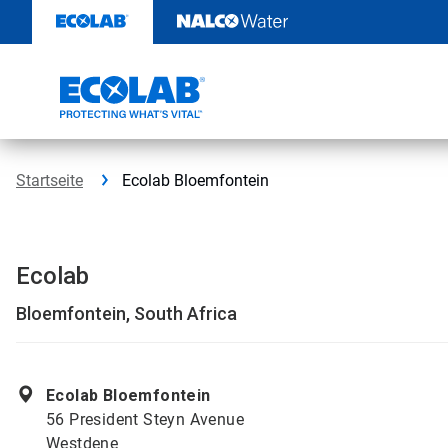
Weiter
zum
Inhalt
Startseite
Ecolab Bloemfontein
Ecolab
Bloemfontein, South Africa
Ecolab Bloemfontein
56 President Steyn Avenue
Westdene