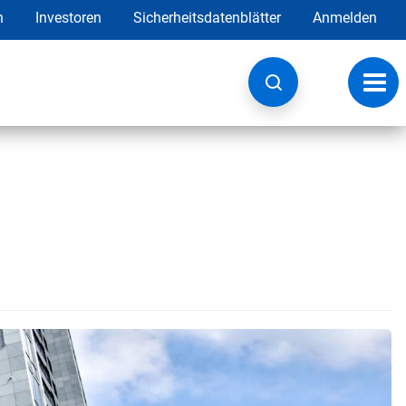
h
Investoren
Sicherheitsdatenblätter
Anmelden
Navig
umsc