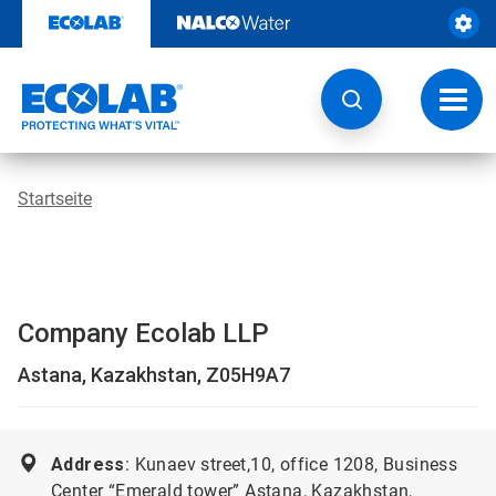
Weiter
zum
Inhalt
Navig
umsch
Startseite
Company Ecolab LLP
Astana, Kazakhstan, Z05H9A7
Address
: Kunaev street,10, office 1208, Business
Center “Emerald tower” Astana, Kazakhstan,