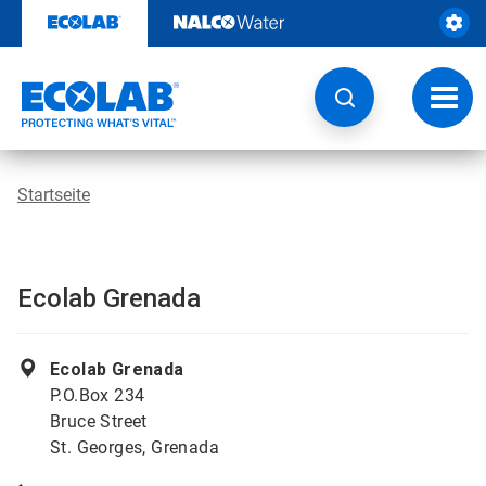
Weiter
zum
Inhalt
Navig
umsch
Startseite
Ecolab Grenada
Ecolab Grenada
P.O.Box 234
Bruce Street
St. Georges, Grenada