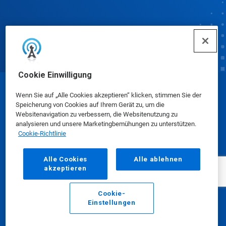
Cookie Einwilligung
© Ecolab Inc. 2025
Wenn Sie auf „Alle Cookies akzeptieren“ klicken, stimmen Sie der
Speicherung von Cookies auf Ihrem Gerät zu, um die
Websitenavigation zu verbessern, die Websitenutzung zu
Sicherheitsdatenblätter
|
Datenschutzrichtlinie
|
analysieren und unsere Marketingbemühungen zu unterstützen.
Cookie-Richtlinie
Nutzungsbedingungen
Alle Cookies
Alle ablehnen
akzeptieren
Cookie-
Einstellungen
E-Mail
Anrufen