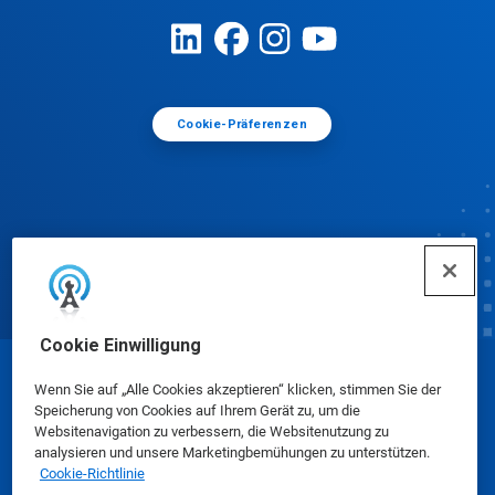
Cookie-Präferenzen
Cookie Einwilligung
© Ecolab Inc. 2025
Wenn Sie auf „Alle Cookies akzeptieren“ klicken, stimmen Sie der
Speicherung von Cookies auf Ihrem Gerät zu, um die
Websitenavigation zu verbessern, die Websitenutzung zu
Sicherheitsdatenblätter
|
Datenschutzrichtlinie
|
analysieren und unsere Marketingbemühungen zu unterstützen.
Cookie-Richtlinie
Nutzungsbedingungen